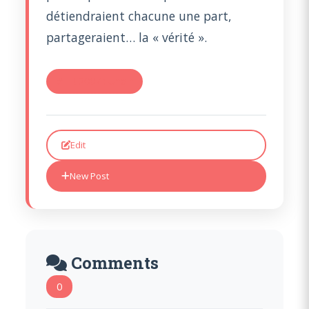
détiendraient chacune une part,
partageraient… la « vérité ».
#TR 2007 : Une r
Edit
New Post
Comments
0