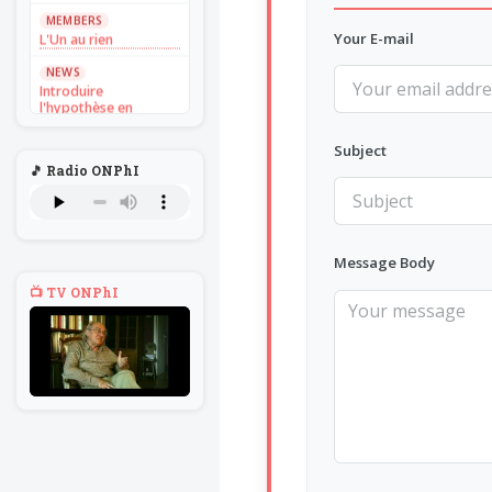
MEMBERS
L'Un au rien
Your E-mail
NEWS
Introduire
l'hypothèse en
philosophie
Subject
BILLET
🎵 Radio ONPhI
Voltaire aurait mis ça
au feu direct
BILLET
Sans recul
Message Body
BOOK
📺 TV ONPhI
Théorie du
navigateur solitaire
MEMBERS
L'Un au rien
NEWS
Introduire
l'hypothèse en
philosophie
BILLET