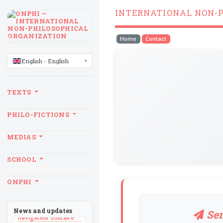
INTERNATIONAL NON-
Home
Contact
LANGUAGE
English - English
TEXTS
PHILO-FICTIONS
MEDIAS
SCHOOL
BILLET
ONPHI
Sans recul
BOOK
Théorie du
News and updates
Sen
navigateur solitaire