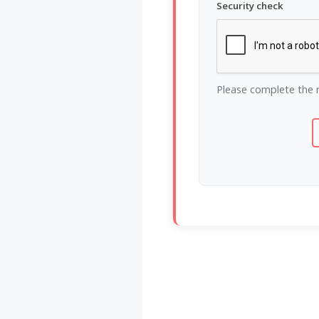
Security check
Voltaire aurait mis ça
au feu direct
Please complete the