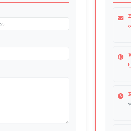
c
h
W