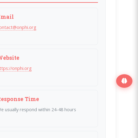
Email
ontact@onphi.org
Website
(opens in a new window)
ttps://onphi.org
Response Time
e usually respond within 24-48 hours