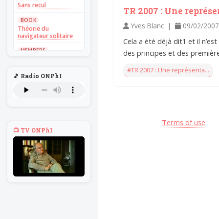
Sans recul
TR 2007 : Une représe
BOOK
Yves Blanc |
09/02/2007
Théorie du
navigateur solitaire
Cela a été déjà dit1 et il n’est
MEMBERS
des principes et des premières
L'Un au rien
#TR 2007 : Une représenta...
NEWS
🎵 Radio ONPhI
Introduire
l'hypothèse en
philosophie
BILLET
Voltaire aurait mis ça
Terms of use
au feu direct
📺 TV ONPhI
BILLET
Sans recul
BOOK
Théorie du
navigateur solitaire
MEMBERS
L'Un au rien
NEWS