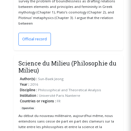
survey the problem of boundlessness as drafting relations
between elements and principles and femininity in Greek
mythology (Chapter 1), Plato’s cosmology (Chapter 2), and
Plotinus’ metaphysics (Chapter 3). I argue that the relation
between
Official record
(opens in a new window)
Science du Milieu (Philosophie du
Milieu)
Author(s) :
Sun-Baek Jeong
Year :
2016
Discipline :
Philosophical and Theoretical Analysis
Institution :
Université Paris Nanterre
Countries or regions :
FR
OpenAlex
Au début du nouveau millénaire, aujourd’hui même, nous
entendons sans cesse de part en part des clameurs sur la
lutte entre les philosophies et entre la science et la