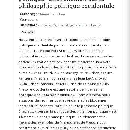
philosophie politique occidentale
Author(s) :
Chien‐Chang Lee
Year :
2010
Discipline :
Philosophy, Sociology, Political Theory
OpenAlex
Nous tentons de repenser la tradition de la philosophie
politique occidentale par la notion de « non-politique ».
Selon nous, ce concept est toujours present dans la
philosophie politique. Les « Idealites Universels » chez les
Anciens, l’« etat de nature » chez les Modernes, la « bete
blonde » chez Nietzsche, la « structure pulsionnelle de l’etre
humain » chez Freud, la « phrase egalitaire » chez Jacques
Ranciere, l’« etre-en-commun » chez Jean-LucNancy et
l’« Un » chez Francois Laruelle. Prise de ce point de vue,
l’histoire occidentale est une histoire de « penser la
politique depuis la non-politique ». Premierement, nous
essayons de montrer que les Anciens et les Modernes
tentent d’utiliser cette formule sous le primat de politique.
Chez eux, « penser la politique depuis la non-politique » est
lui-meme un programme politique. Deuxiemement, a
travers des exemples de Nietzsche et de Freud, nous
constatons que, d’une part, il y a une difference irreductible