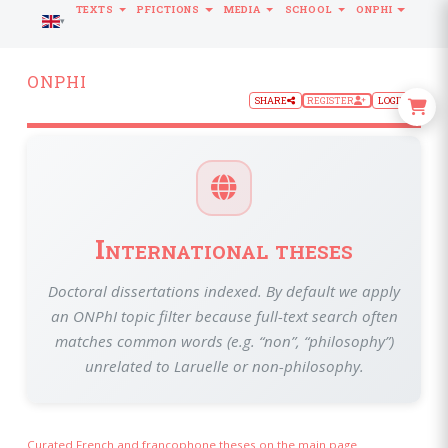
TEXTS
PFICTIONS
MEDIA
SCHOOL
ONPHI
LANGUAGE
ONPHI
SHARE
REGISTER
LOGIN
International theses
Doctoral dissertations indexed. By default we apply
an ONPhI topic filter because full-text search often
matches common words (e.g. “non”, “philosophy”)
unrelated to Laruelle or non-philosophy.
Curated French and francophone theses on the main page