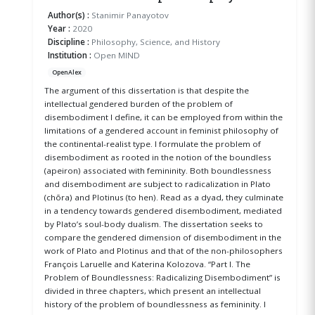
Author(s) :
Stanimir Panayotov
Year :
2020
Discipline :
Philosophy, Science, and History
Institution :
Open MIND
OpenAlex
The argument of this dissertation is that despite the
intellectual gendered burden of the problem of
disembodiment I define, it can be employed from within the
limitations of a gendered account in feminist philosophy of
the continental-realist type. I formulate the problem of
disembodiment as rooted in the notion of the boundless
(apeiron) associated with femininity. Both boundlessness
and disembodiment are subject to radicalization in Plato
(chōra) and Plotinus (to hen). Read as a dyad, they culminate
in a tendency towards gendered disembodiment, mediated
by Plato’s soul-body dualism. The dissertation seeks to
compare the gendered dimension of disembodiment in the
work of Plato and Plotinus and that of the non-philosophers
François Laruelle and Katerina Kolozova. “Part I. The
Problem of Boundlessness: Radicalizing Disembodiment” is
divided in three chapters, which present an intellectual
history of the problem of boundlessness as femininity. I