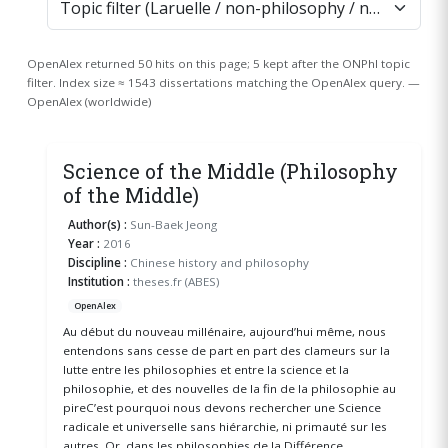
OpenAlex returned 50 hits on this page; 5 kept after the ONPhI topic
filter. Index size ≈ 1543 dissertations matching the OpenAlex query. —
OpenAlex (worldwide)
Science of the Middle (Philosophy
of the Middle)
Author(s) :
Sun-Baek Jeong
Year :
2016
Discipline :
Chinese history and philosophy
Institution :
theses.fr (ABES)
OpenAlex
Au début du nouveau millénaire, aujourd’hui même, nous
entendons sans cesse de part en part des clameurs sur la
lutte entre les philosophies et entre la science et la
philosophie, et des nouvelles de la fin de la philosophie au
pireC’est pourquoi nous devons rechercher une Science
radicale et universelle sans hiérarchie, ni primauté sur les
autres. Or, dans les philosophies de la Différence