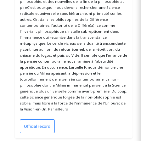
philosophie, et des nouvelles de la fin de la philosophie au
pireC’est pourquoi nous devons rechercher une Science
radicale et universelle sans hiérarchie, ni primauté sur les
autres. Or, dans les philosophies de la Différence
contemporaines, l’autorité de la Différe(a)nce comme
l’invariant philosophique s’installe subrepticement dans
l’immanence qui retombe dans la transcendance
métaphysique. Le cercle vicieux de la dualité transcendante
y continue au nom du retour éternel, de la répétition, du
chiasme du logos, et puis du Vide. Il semble que l’errance de
la pensée contemporaine nous ramène à l’absurdité
aporétique. En occurrence, Laruelle F. nous démontre une
pensée du Milieu apaisant la dépression et le
tourbillonnement de la pensée contemporaine. La non-
philosophie dont le Milieu immanental parvient à la Science
générique plus universelle comme avant-première. Du coup,
cette Science générique forgée de la non-philosophie est
sobre, mais libre à la force de l’immanence de l’Un ou/et de
la Vision-en-Un. Par ailleurs
Official record
(opens in a new window)