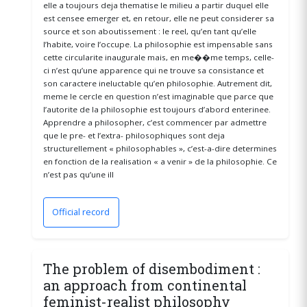
elle a toujours deja thematise le milieu a partir duquel elle
est censee emerger et, en retour, elle ne peut considerer sa
source et son aboutissement : le reel, qu’en tant qu’elle
l’habite, voire l’occupe. La philosophie est impensable sans
cette circularite inaugurale mais, en me��me temps, celle-
ci n’est qu’une apparence qui ne trouve sa consistance et
son caractere ineluctable qu’en philosophie. Autrement dit,
meme le cercle en question n’est imaginable que parce que
l’autorite de la philosophie est toujours d’abord enterinee.
Apprendre a philosopher, c’est commencer par admettre
que le pre- et l’extra- philosophiques sont deja
structurellement « philosophables », c’est-a-dire determines
en fonction de la realisation « a venir » de la philosophie. Ce
n’est pas qu’une ill
Official record
(opens in a new window)
The problem of disembodiment :
an approach from continental
feminist-realist philosophy