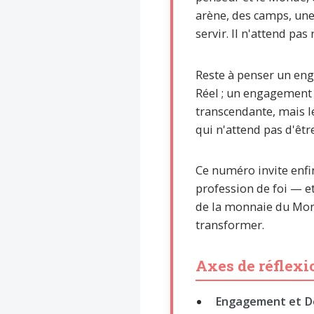
Introduire
arène, des camps, une 
l'hypothèse en
philosophie
servir. Il n'attend pa
BILLET
Voltaire aurait mis ça
Reste à penser un en
au feu direct
Réel ; un engagement 
transcendante, mais l
qui n'attend pas d'êtr
Ce numéro invite enfi
profession de foi — et
de la monnaie du Mon
transformer.
Axes de réflexi
Engagement et Dé