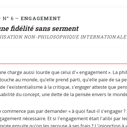
 N° 6 —
ENGAGEMENT
e fidélité sans serment
NISATION NON-PHILOSOPHIQUE INTERNATIONALE 
e charge aussi lourde que celui d'« engagement ». La philo
ouche au monde, qu'elle prend parti, qu'elle paie de sa pe
 de l'existentialisme à la critique,
s'engager
atteste que pens
abilité du concept, une dette de la pensée envers le monde 
 commence pas par demander « à quoi faut-il s'engager ? »
gagement nécessaire. Et si l'engagement était l'alibi par le
xige ensuite qu'on les recouse à ses frais ? L'injonction 