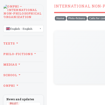
INTERNATIONAL NON-
Home
Philo-fictions
Calls for co
LANGUAGE
English - English
TEXTS
PHILO-FICTIONS
MEDIAS
SCHOOL
ONPHI
News and updates
BILLET