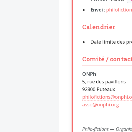
Envoi
:
philoficti
Calendrier
Date limite des pr
Comité / contac
ONPhI
5, rue des pavillons
92800 Puteaux
philofictions@onphi.
asso@onphi.org
Philo-fictions — Organi