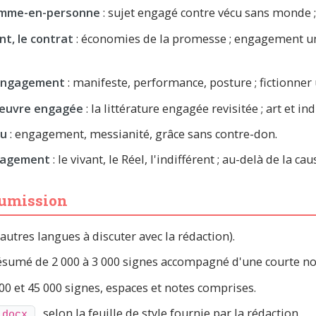
Homme-en-personne
: sujet engagé contre vécu sans monde ; f
nt, le contrat
: économies de la promesse ; engagement un
l'engagement
: manifeste, performance, posture ; fictionner u
'œuvre engagée
: la littérature engagée revisitée ; art et in
œu
: engagement, messianité, grâce sans contre-don.
ngagement
: le vivant, le Réel, l'indifférent ; au-delà de la cau
oumission
(autres langues à discuter avec la rédaction).
ésumé de 2 000 à 3 000 signes accompagné d'une courte no
000 et 45 000 signes, espaces et notes comprises.
, selon la feuille de style fournie par la rédaction.
.docx