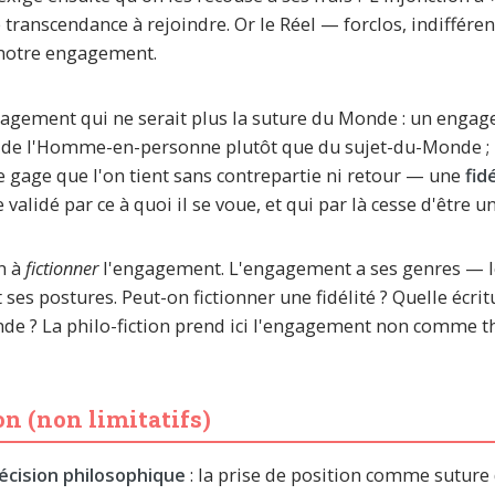
transcendance à rejoindre. Or le Réel — forclos, indifféren
s notre engagement.
gagement qui ne serait plus la suture du Monde : un eng
de l'Homme-en-personne plutôt que du sujet-du-Monde ; n
e gage que l'on tient sans contrepartie ni retour — une
fid
e validé par ce à quoi il se voue, et qui par là cesse d'être
n à
fictionner
l'engagement. L'engagement a ses genres — le 
 ses postures. Peut-on fictionner une fidélité ? Quelle éc
de ? La philo-fiction prend ici l'engagement non comme t
on (non limitatifs)
cision philosophique
: la prise de position comme sutur