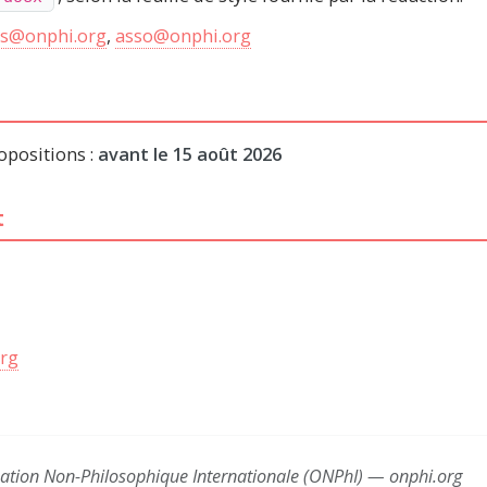
ons@onphi.org
,
asso@onphi.org
opositions :
avant le 15 août 2026
t
org
sation Non-Philosophique Internationale (ONPhI) — onphi.org