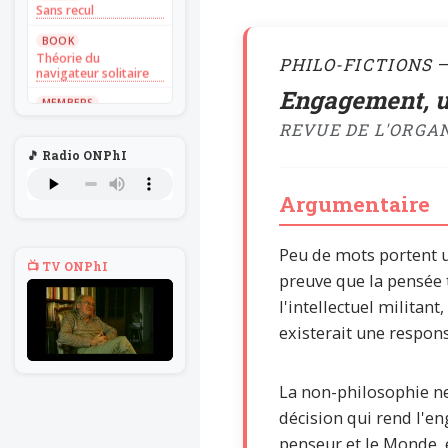
Sans recul
BOOK
Théorie du
PHILO-FICTIONS
—
navigateur solitaire
Engagement, un
MEMBERS
L'Un au rien
REVUE DE L'ORGA
NEWS
🎵 Radio ONPhI
Introduire
l'hypothèse en
philosophie
Argumentaire
BILLET
Voltaire aurait mis ça
Peu de mots portent un
au feu direct
📺 TV ONPhI
preuve que la pensée t
BILLET
Sans recul
l'intellectuel militant,
existerait une respons
BOOK
Théorie du
navigateur solitaire
La non-philosophie ne
MEMBERS
L'Un au rien
décision qui rend l'en
penseur et le Monde, e
NEWS