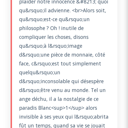
plaider notre innocence &#8213; quoi
qu&rsquo;il advienne. <br>Alors soit,
qu&rsquo;est-ce qu&rsquo;un
philosophe ? Oh ! inutile de
compliquer les choses, disons
qu&rsquo;à l&rsquo;image
d&rsquo;une pièce de monnaie, côté
face, c&rsquo;est tout simplement
quelqu&rsquo;un
d&rsquo;inconsolable qui désespère
d&rsquo;être venu au monde. Tel un
ange déchu, il a la nostalgie de ce
paradis Blanc<sup>1</sup> alors
invisible à ses yeux qui l&rsquo;abrita
fût un temps, quand sa vie se jouait