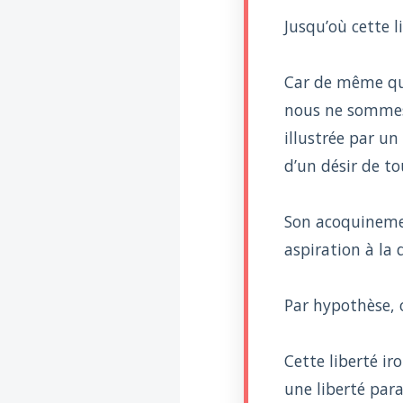
Voltaire aurait mis ça
au feu direct
Jusqu’où cette l
Car de même que
nous ne sommes 
illustrée par un
d’un désir de t
Son acoquinement
aspiration à la 
Par hypothèse, 
Cette liberté ir
une liberté par