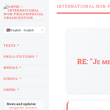
INTERNATIONAL NON-
LANGUAGE
English - English
TEXTS
PHILO-FICTIONS
RE: "Je me
MEDIAS
SCHOOL
BILLET
ONPHI
Sans recul
BOOK
Théorie du
News and updates
navigateur solitaire