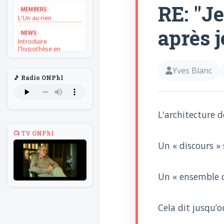
RE: "J
MEMBERS
L'Un au rien
après j
NEWS
Introduire
l'hypothèse en
philosophie
Yves Blanc
BILLET
🎵 Radio ONPhI
Voltaire aurait mis ça
au feu direct
BILLET
Sans recul
L'architecture d
BOOK
Théorie du
📺 TV ONPhI
navigateur solitaire
Un « discours » 
MEMBERS
L'Un au rien
Un « ensemble 
NEWS
Introduire
l'hypothèse en
philosophie
Cela dit jusqu’o
BILLET