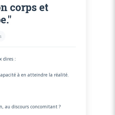
n corps et
e."
s
 dires :
capacité à en atteindre la réalité.
en, au discours concomitant ?