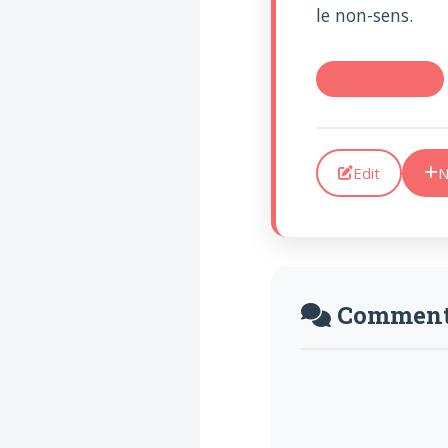
le non-sens.
#RE: "Je me sui
Edit
N
Comment