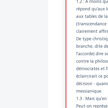
1.2 : A moins q
Introduire
l'hypothèse en
répond qu’aux lo
philosophie
aux tables de l
BILLET
Voltaire aurait mis ça
(transcendance 
au feu direct
clairement affi
De type christi
branche, dite d
l’accorde) dire 
contre la philos
démocrates et f
éclaircirait ce 
décision - quan
messianique.
1.3 : Mais qu’en 
Peut-on représe