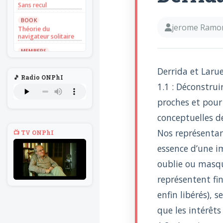
Sans recul
BOOK
jerome Ramo
Théorie du
navigateur solitaire
MEMBERS
L'Un au rien
Derrida et Larue
NEWS
🎵 Radio ONPhI
Introduire
1.1 : Déconstrui
l'hypothèse en
philosophie
proches et pour 
BILLET
conceptuelles de
Voltaire aurait mis ça
au feu direct
Nos représentan
📺 TV ONPhI
BILLET
essence d’une i
Sans recul
oublie ou masque
BOOK
Théorie du
représentent fi
navigateur solitaire
enfin libérés), 
MEMBERS
L'Un au rien
que les intérêts
NEWS