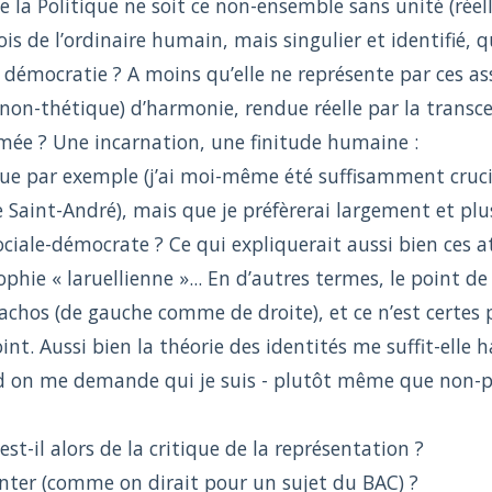
ue la Politique ne soit ce non-ensemble sans unité (ré
is de l’ordinaire humain, mais singulier et identifié, q
a démocratie ? A moins qu’elle ne représente par ces 
non-thétique) d’harmonie, rendue réelle par la trans
rmée ? Une incarnation, une finitude humaine :
que par exemple (j’ai moi-même été suffisamment crucif
e Saint-André), mais que je préfèrerai largement et p
sociale-démocrate ? Ce qui expliquerait aussi bien ces 
ophie « laruellienne »... En d’autres termes, le point d
achos (de gauche comme de droite), et ce n’est certes 
point. Aussi bien la théorie des identités me suffit-elle
d on me demande qui je suis - plutôt même que non-p
est-il alors de la critique de la représentation ?
nter (comme on dirait pour un sujet du BAC) ?