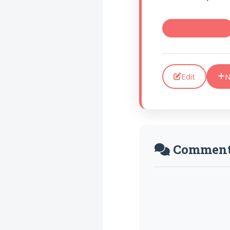
#Derrida et Laru
Edit
N
Comment