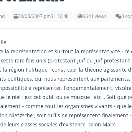
nd
28/03/2007 pm31 16:48
9641 views
0 c
lle
re la représentation et surtout la représentativité - ce
cette rare fois unis (protestant juif ou juif protestant ?
 la région Politique - constituer la théorie agissante
ts politiques, qui nous représentent aux parlements, s
mpossibilité à représenter. Fondamentalement, viscér
 le réel : est cet oubli ou ce masque : etc... Soit que 
nalement - comme tout les organismes vivants - que leu
selon Nietzsche ; soit qu’ils ne représentent finalemen
 de leurs classes sociales d’existence, selon Marx.