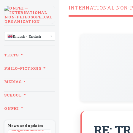
INTERNATIONAL NON-
LANGUAGE
English - English
TEXTS
PHILO-FICTIONS
MEDIAS
SCHOOL
BILLET
ONPHI
Sans recul
BOOK
Théorie du
RE: TR
News and updates
navigateur solitaire