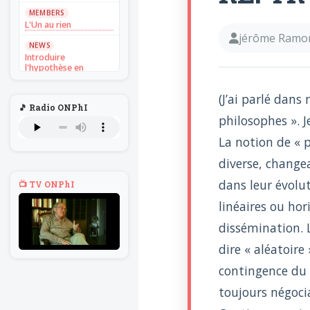
MEMBERS
L'Un au rien
jérôme Ramo
NEWS
Introduire
l'hypothèse en
philosophie
(J’ai parlé dan
BILLET
🎵 Radio ONPhI
Voltaire aurait mis ça
philosophes ». Je
au feu direct
La notion de « p
BILLET
Sans recul
diverse, changea
BOOK
dans leur évolut
Théorie du
📺 TV ONPhI
navigateur solitaire
linéaires ou hor
MEMBERS
dissémination. L
L'Un au rien
dire « aléatoire
NEWS
Introduire
contingence du 
l'hypothèse en
philosophie
toujours négocia
BILLET