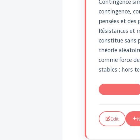
Contingence sim
Voltaire aurait mis ça
au feu direct
contingence, con
pensées et des 
Résistances et m
constitue sans 
théorie aléatoir
comme force de 
stables : hors t
#RE: TR 2006 : U
Edit
N