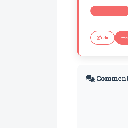
Introduire
l'hypothèse en
#RE: TR 2006 : U
philosophie
BILLET
Voltaire aurait mis ça
au feu direct
Edit
N
Comment