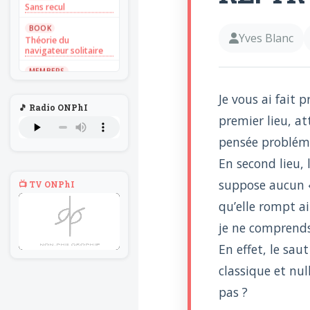
Sans recul
BOOK
Yves Blanc
Théorie du
navigateur solitaire
MEMBERS
L'Un au rien
Je vous ai fait
NEWS
🎵 Radio ONPhI
Introduire
premier lieu, at
l'hypothèse en
philosophie
pensée probléma
BILLET
En second lieu, 
Voltaire aurait mis ça
au feu direct
suppose aucun «
📺 TV ONPhI
BILLET
qu’elle rompt ai
Sans recul
je ne comprends
BOOK
Théorie du
En effet, le sau
navigateur solitaire
classique et nul
MEMBERS
L'Un au rien
pas ?
NEWS