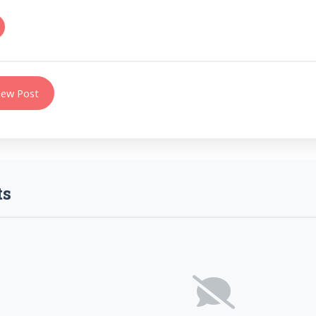
ew Post
s