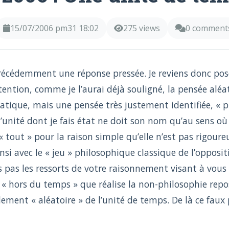
15/07/2006 pm31 18:02
275 views
0 comment
 précédemment une réponse pressée. Je reviens donc po
tention, comme je l’aurai déjà souligné, la pensée alé
tique, mais une pensée très justement identifiée, « p
l’unité dont je fais état ne doit son nom qu’au sens où 
 tout » pour la raison simple qu’elle n’est pas rigour
nsi avec le « jeu » philosophique classique de l’opposi
 pas les ressorts de votre raisonnement visant à vous
t « hors du temps » que réalise la non-philosophie repo
lement « aléatoire » de l’unité de temps. De là ce faux p