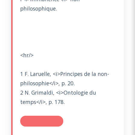
philosophique.
<hr/>
1 F. Laruelle, <i>Principes de la non-
philosophie</i>, p. 20.
2 N. Grimaldi, <i>Ontologie du
temps</i>, p. 178.
#TR 2006 : Une u