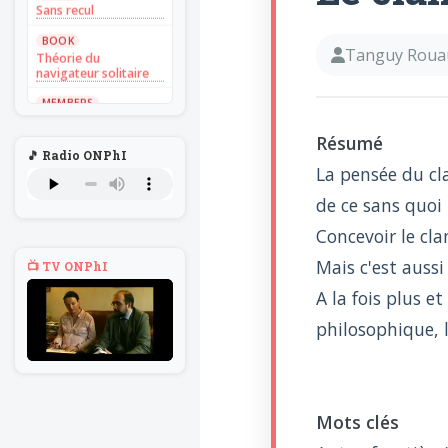
Sans recul
BOOK
Théorie du
Tanguy Roua
navigateur solitaire
MEMBERS
L'Un au rien
Résumé
NEWS
🎵 Radio ONPhI
Introduire
La pensée du cl
l'hypothèse en
philosophie
de ce sans quoi 
BILLET
Concevoir le cla
Voltaire aurait mis ça
au feu direct
Mais c'est aussi
📺 TV ONPhI
BILLET
A la fois plus 
Sans recul
philosophique, l
BOOK
Théorie du
navigateur solitaire
MEMBERS
L'Un au rien
Mots clés
NEWS