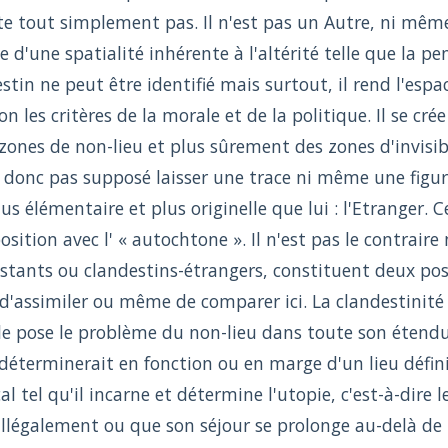
te tout simplement pas. Il n'est pas un Autre, ni même
ce d'une spatialité inhérente à l'altérité telle que la p
stin ne peut être identifié mais surtout, il rend l'espac
lon les critères de la morale et de la politique. Il se cr
ones de non-lieu et plus sûrement des zones d'invisibi
 donc pas supposé laisser une trace ni même une figure
us élémentaire et plus originelle que lui : l'Etranger. 
sition avec l' « autochtone ». Il n'est pas le contraire 
istants ou clandestins-étrangers, constituent deux po
d'assimiler ou même de comparer ici. La clandestinité 
lle pose le problème du non-lieu dans toute son étendu
 déterminerait en fonction ou en marge d'un lieu défini
al tel qu'il incarne et détermine l'utopie, c'est-à-dire 
 illégalement ou que son séjour se prolonge au-delà de 