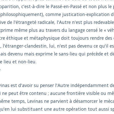
parition, c'est-à-dire le Passé-en-Passé et non plus le
hilosophiquement), comme justication-explication du 
ve de l'étrangeté radicale, l'Autre n'est plus redevable
xprime même plus au travers du langage censé le « véhic
tre éthique et métaphysique doit toujours rendre des
nt, l'étranger-clandestin, lui, n'est pas devenu ce qu'il 
is devenu mais exprime le sans-lieu qui précède et dé
e lieu et non-lieu.
e
vinas est d'avoir su penser l'Autre indépendamment de
ui ne peut être contenu ; aucune frontière visible ou
même temps, Levinas ne parvient à désamorcer le méca
'en lui substituant une autre opération tout aussi spat