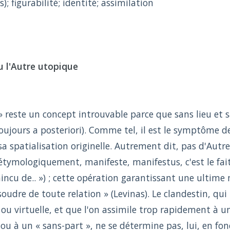
s); figurabilité; identité; assimilation
u l'Autre utopique
» reste un concept introuvable parce que sans lieu et sa
oujours a posteriori). Comme tel, il est le symptôme d
sa spatialisation originelle. Autrement dit, pas d'Autre
tymologiquement, manifeste, manifestus, c'est le fait d
vaincu de.. ») ; cette opération garantissant une ultime
soudre de toute relation » (Levinas). Le clandestin, q
 ou virtuelle, et que l'on assimile trop rapidement à u
 ou à un « sans-part », ne se détermine pas, lui, en f