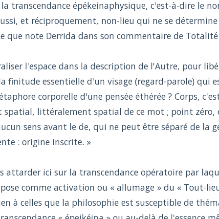
 la transcendance épékeinaphysique, c'est-à-dire le no
ussi, et réciproquement, non-lieu qui ne se détermine 
 ce que note Derrida dans son commentaire de Totalité e
raliser l'espace dans la description de l'Autre, pour libér
la finitude essentielle d'un visage (regard-parole) qui 
étaphore corporelle d'une pensée éthérée ? Corps, c'est-
spatial, littéralement spatial de ce mot ; point zéro, o
aucun sens avant le de, qui ne peut être séparé de la gé
te : origine inscrite. »
s attarder ici sur la transcendance opératoire par laqu
mpose comme activation ou « allumage » du « Tout-lie
ien à celles que la philosophie est susceptible de thé
ranscendance « épeikéina » ou au-delà de l'essence mê