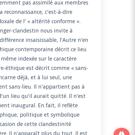
évidemment pas assimilé aux membres
a reconnaissance, c'est-à-dire
doxale de l' « altérité conforme ».
ranger-clandestin nous invite à
fférence insaisissable, l'Autre n'en
éthique contemporaine décrit ce lieu
st même indexée sur le caractère
tre-éthique est décrit comme « sans-
ncarne déjà, et à lui seul, une
nt sans-lieu. Il n'appartient pas à
un lieu qu'il aurait quitté. Il n'est
t inaugural. En fait, il reflète
aphique, politique et symbolique
occasion de cette clandestinité
e. Il n'apparaît plus du tout. Il est