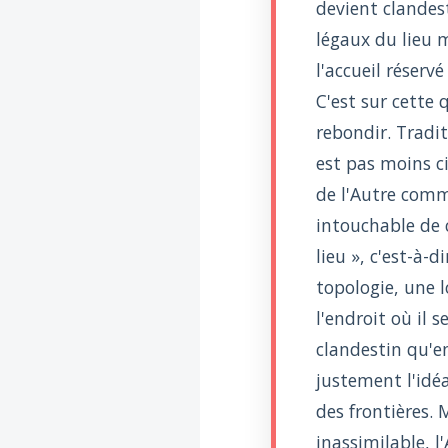
devient clandes
légaux du lieu m
l'accueil réserv
C'est sur cette 
rebondir. Tradi
est pas moins ci
de l'Autre comme
intouchable de c
lieu », c'est-à-d
topologie, une l
l'endroit où il s
clandestin qu'en
justement l'idé
des frontières. M
inassimilable, l