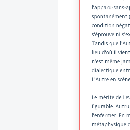
l'apparu-sans-ap
spontanément (p
condition négati
s'éprouve ni s'e
Tandis que l'Au
lieu d'où il vie
n'est même jama
dialectique entr
L'Autre en scèn
Le mérite de Le
figurable. Autr
l'enfermer. En 
métaphysique qu