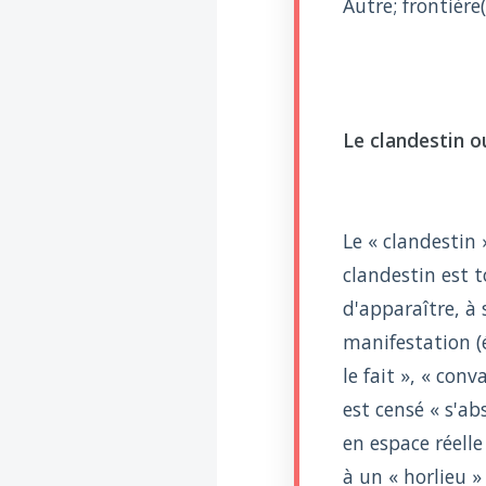
Autre; frontière(
Introduire
l'hypothèse en
philosophie
BILLET
Voltaire aurait mis ça
au feu direct
Le clandestin o
Le « clandestin 
clandestin est t
d'apparaître, à 
manifestation (é
le fait », « con
est censé « s'ab
en espace réelle
à un « horlieu »