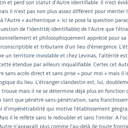
tin et perd son statut d'Autre identifiable. Il n'est 
ais il n'est pas non plus assez différent pour mériter l
é à l'Autre « authentique ». Ici se pose la question para
question de l'identité(-identifiable) de l'Autre que l'ét
tionnellement et philosophiquement apprécié pour sa di
rconscriptible et tributaire d'un lieu d'émergence. L'
 un territoire inviolable et chez Levinas, l'altérité e
ette étendue par ailleurs inqualifiable. Certes cet Au
ire sans accès direct et sans prise « pour moi » mais il i
ogique du lieu. L'étranger-clandestin est, lui, doubleme
e trouve mais il ne se détermine déjà plus en fonction d'
 tant que pénétré-sans-pénétration, sans franchissemen
al d'impénétrabilité qui motive l'établissement géogr
ais il le reflète sans le redoubler et sans l'imiter. A l'
'Autre n'apparaît plus comme l'au-delà de toute frontièr