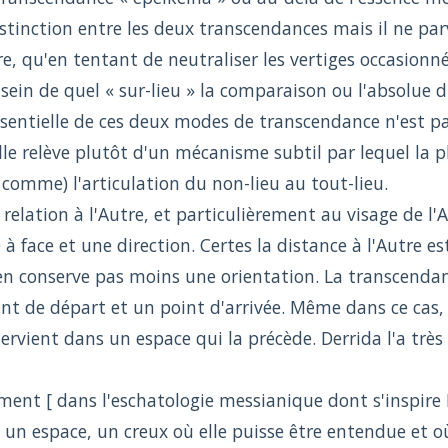
istinction entre les deux transcendances mais il ne pa
e, qu'en tentant de neutraliser les vertiges occasionnés 
in de quel « sur-lieu » la comparaison ou l'absolue di
essentielle de ces deux modes de transcendance n'est 
le relève plutôt d'un mécanisme subtil par lequel la p
 comme) l'articulation du non-lieu au tout-lieu.
 relation à l'Autre, et particulièrement au visage de l'
à face et une direction. Certes la distance à l'Autre est
n'en conserve pas moins une orientation. La transcenda
t de départ et un point d'arrivée. Même dans ce cas, l
ervient dans un espace qui la précède. Derrida l'a très bi
ulement [ dans l'eschatologie messianique dont s'inspir
 un espace, un creux où elle puisse être entendue et où