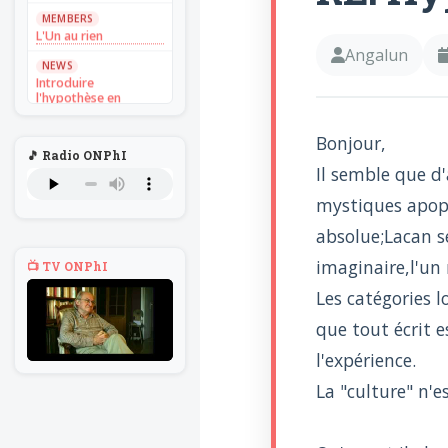
MEMBERS
L'Un au rien
Angalun
NEWS
Introduire
l'hypothèse en
philosophie
Bonjour,
BILLET
Voltaire aurait mis ça
🎵 Radio ONPhI
Il semble que d'
au feu direct
mystiques apoph
BILLET
Sans recul
absolue;Lacan se
BOOK
imaginaire,l'un 
Théorie du
📺 TV ONPhI
navigateur solitaire
Les catégories 
MEMBERS
que tout écrit e
L'Un au rien
l'expérience.
NEWS
Introduire
La "culture" n'e
l'hypothèse en
philosophie
BILLET