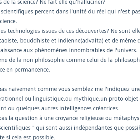
s de la science? Ne fait elle qu'halluciner?
scientifiques percent dans l'unité du réel qui n'est pas 
cience.
les technologies issues de ces découvertes? Ne sont ell
taoiste, bouddhiste et indienne(advaita) et de même 
aissance aux phénoménes innombrables de l'univers.
e de la non philosophie comme celui de la philosophie 
nce en permancence.
 pas naivement comme vous semblez me l'indiquez une
e rationnel ou linguistique,ou mythique,un proto-objet
nt ou quelques autres intelligences créatrices.
pas la question à une croyance religieuse ou métaphysi
cientifiques " qui sont aussi indépendantes que possib
e si cela est possible.