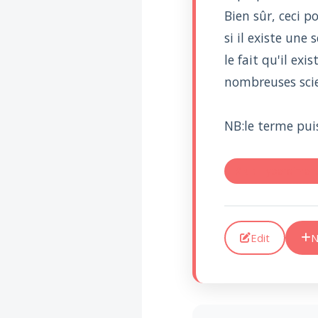
Bien sûr, ceci po
si il existe une
le fait qu'il ex
nombreuses scie
NB:le terme pui
#RE: Hyperdimen
Edit
N