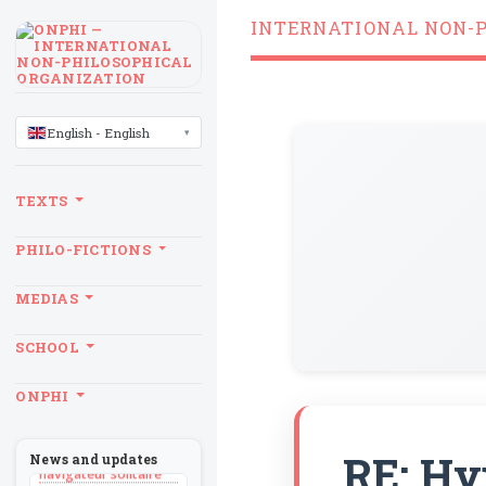
INTERNATIONAL NON-
LANGUAGE
English - English
TEXTS
PHILO-FICTIONS
MEDIAS
SCHOOL
BILLET
ONPHI
Sans recul
BOOK
Théorie du
RE: Hy
News and updates
navigateur solitaire