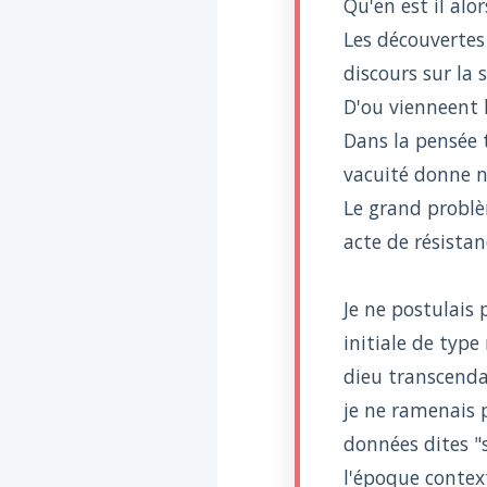
Qu'en est il alor
Voltaire aurait mis ça
au feu direct
Les découvertes 
discours sur la s
D'ou vienneent 
Dans la pensée 
vacuité donne n
Le grand problèm
acte de résista
Je ne postulais
initiale de typ
dieu transcenda
je ne ramenais 
données dites "s
l'époque context