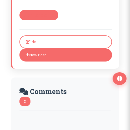
#RE: La raison c
Edit
New Post
Comments
0