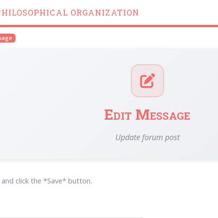
PHILOSOPHICAL ORGANIZATION
ssage
Edit Message
Update forum post
m and click the *Save* button.