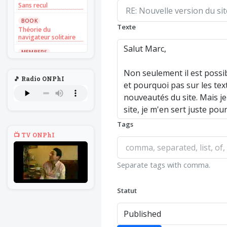
Sans recul
BOOK
Texte
Théorie du
navigateur solitaire
MEMBERS
L'Un au rien
NEWS
🎵 Radio ONPhI
Introduire
l'hypothèse en
philosophie
BILLET
Voltaire aurait mis ça
Tags
au feu direct
📺 TV ONPhI
BILLET
Sans recul
Separate tags with comma.
BOOK
Théorie du
navigateur solitaire
Statut
MEMBERS
L'Un au rien
NEWS