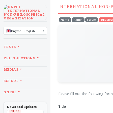
INTERNATIONAL NON-
Home
Admin
Forum
Edit Me
LANGUAGE
English - English
TEXTS
PHILO-FICTIONS
MEDIAS
SCHOOL
ONPHI
Please fill out the following for
Title
News and updates
BILLET