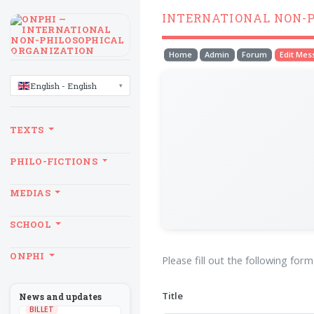
INTERNATIONAL NON-
Home
Admin
Forum
Edit Me
LANGUAGE
English - English
TEXTS
PHILO-FICTIONS
MEDIAS
SCHOOL
ONPHI
Please fill out the following for
Title
News and updates
BILLET