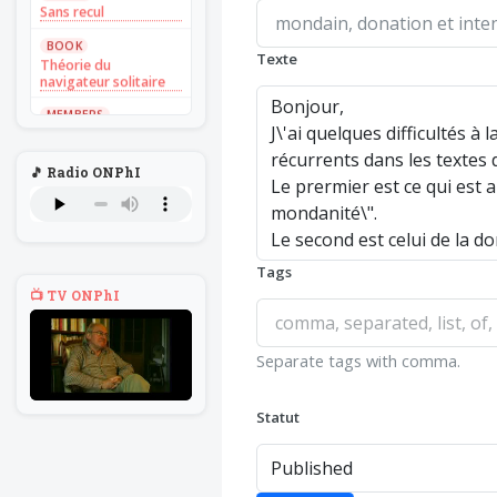
Sans recul
BOOK
Texte
Théorie du
navigateur solitaire
MEMBERS
L'Un au rien
NEWS
🎵 Radio ONPhI
Introduire
l'hypothèse en
philosophie
BILLET
Voltaire aurait mis ça
Tags
au feu direct
📺 TV ONPhI
BILLET
Sans recul
Separate tags with comma.
BOOK
Théorie du
navigateur solitaire
Statut
MEMBERS
L'Un au rien
NEWS