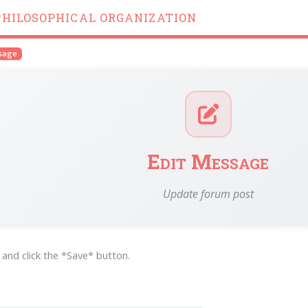
PHILOSOPHICAL ORGANIZATION
ssage
Edit Message
Update forum post
m and click the *Save* button.