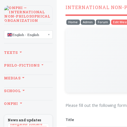
INTERNATIONAL NON-
Home
Admin
Forum
Edit Me
LANGUAGE
English - English
TEXTS
PHILO-FICTIONS
MEDIAS
SCHOOL
BILLET
ONPHI
Please fill out the following for
Sans recul
BOOK
Théorie du
Title
News and updates
navigateur solitaire