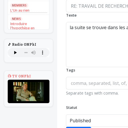
MEMBERS
L'Un au rien
Texte
NEWS
Introduire
l'hypothèse en
philosophie
BILLET
🎵 Radio ONPhI
Voltaire aurait mis ça
au feu direct
BILLET
Sans recul
Tags
BOOK
📺 TV ONPhI
Théorie du
navigateur solitaire
MEMBERS
Separate tags with comma.
L'Un au rien
NEWS
Statut
Introduire
l'hypothèse en
philosophie
BILLET