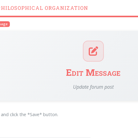
PHILOSOPHICAL ORGANIZATION
ssage
Edit Message
Update forum post
m and click the *Save* button.