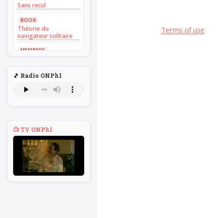
Sans recul
BOOK
Théorie du
Terms of use
navigateur solitaire
MEMBERS
L'Un au rien
NEWS
🎵 Radio ONPhI
Introduire
l'hypothèse en
philosophie
BILLET
Voltaire aurait mis ça
au feu direct
📺 TV ONPhI
BILLET
Sans recul
BOOK
Théorie du
navigateur solitaire
MEMBERS
L'Un au rien
NEWS