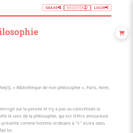
SHARE
REGISTER
LOGIN
ilosophie
hie[/i], « Bibliothèque de non-philosophie », Paris, Kimé,
nterrogé sur la pensée et n'y a pas vu concrétisée la
enfin le sens de la philosophie, qui est d'être amoureuse
 se présente comme homme ordinaire à "s'" écrire dans
it loi.