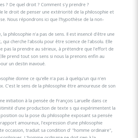
s ? De quel droit ? Comment s'y prendre ?
e le droit de penser une extériorité de la philosophie et
èse. Nous répondrons ici que l'hypothèse de la non-
la philosophie n'a pas de sens. Il est insencé d'être une
 qui cherche l'absolu pour être science de l'absolu. Elle
 pas la prendre au sérieux, à prétendre que l'effort de
Elle prend tout son sens si nous la prenons enfin au
our un destin inavoué.
losophie donne ce qu'elle n'a pas à quelqu'un qui n'en
x. C'est le sens de la philosophie être amoureuse de son
 une initiation à la pensée de François Laruelle dans ce
gitimité d'une production de texte s qui expérimentent la
la position ou la pose du philosophe exposant sa pensée
u rapport amoureux, l'expression d'une philosophie
te occasion, traduit sa condition d' "homme ordinaire",
losophiques. L'homme ordinaire ne doit rien à la