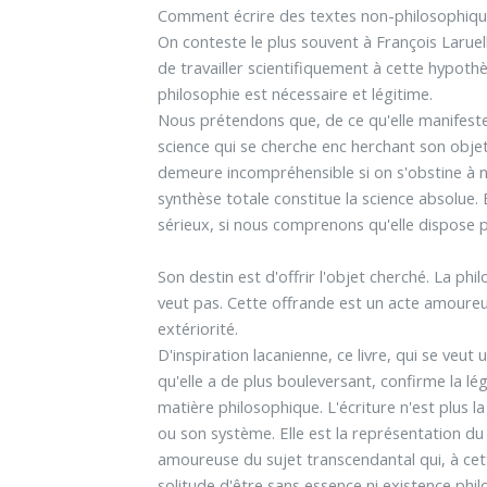
Comment écrire des textes non-philosophique
On conteste le plus souvent à François Laruell
de travailler scientifiquement à cette hypoth
philosophie est nécessaire et légitime.
Nous prétendons que, de ce qu'elle manifeste, 
science qui se cherche enc herchant son objet,
demeure incompréhensible si on s'obstine à ne
synthèse totale constitue la science absolue. 
sérieux, si nous comprenons qu'elle dispose p
Son destin est d'offrir l'objet cherché. La phi
veut pas. Cette offrande est un acte amoureu
extériorité.
D'inspiration lacanienne, ce livre, qui se veut
qu'elle a de plus bouleversant, confirme la lé
matière philosophique. L'écriture n'est plus 
ou son système. Elle est la représentation d
amoureuse du sujet transcendantal qui, à cet
solitude d'être sans essence ni existence phi