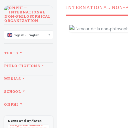
INTERNATIONAL NON-
LANGUAGE
English - English
TEXTS
PHILO-FICTIONS
MEDIAS
SCHOOL
BILLET
ONPHI
Sans recul
BOOK
Théorie du
News and updates
navigateur solitaire