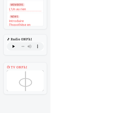
MEMBERS
L'Un au rien
NEWS
Introduire
l'hypothèse en
philosophie
BILLET
🎵 Radio ONPhI
Voltaire aurait mis ça
au feu direct
BILLET
Sans recul
BOOK
📺 TV ONPhI
Théorie du
navigateur solitaire
MEMBERS
L'Un au rien
NEWS
Introduire
l'hypothèse en
philosophie
BILLET