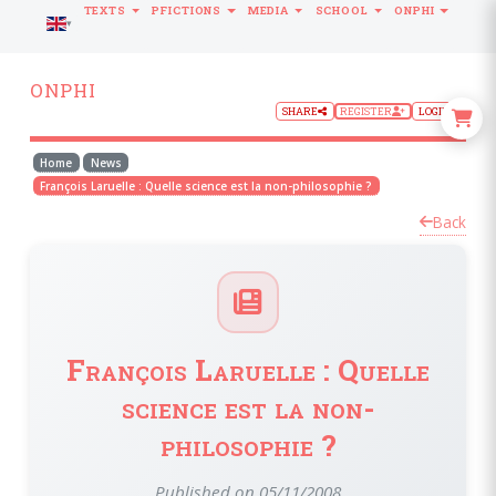
TEXTS
PFICTIONS
MEDIA
SCHOOL
ONPHI
LANGUAGE
ONPHI
SHARE
REGISTER
LOGIN
Home
News
François Laruelle : Quelle science est la non-philosophie ?
Back
François Laruelle : Quelle
science est la non-
philosophie ?
Published on 05/11/2008