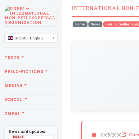
INTERNATIONAL NON-
Home
News
Patrice Guillamaud,
LANGUAGE
English - English
TEXTS
PHILO-FICTIONS
MEDIAS
SCHOOL
ONPHI
News and updates
Open
18/05/2008
BILLET