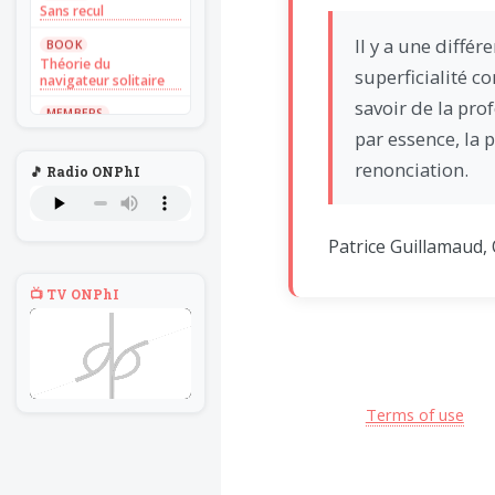
Sans recul
Il y a une différe
BOOK
Théorie du
superficialité co
navigateur solitaire
savoir de la pro
MEMBERS
L'Un au rien
par essence, la 
NEWS
renonciation.
🎵 Radio ONPhI
Introduire
l'hypothèse en
philosophie
Patrice Guillamaud, 
BILLET
Voltaire aurait mis ça
au feu direct
📺 TV ONPhI
BILLET
Sans recul
BOOK
Théorie du
navigateur solitaire
Terms of use
MEMBERS
L'Un au rien
NEWS