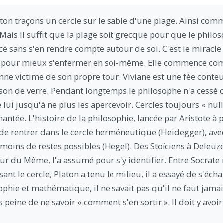
on traçons un cercle sur le sable d'une plage. Ainsi com
ais il suffit que la plage soit grecque pour que le philo
racé sans s'en rendre compte autour de soi. C'est le miracle
pour mieux s'enfermer en soi-même. Elle commence com
e victime de son propre tour. Viviane est une fée conte
ison de verre. Pendant longtemps le philosophe n'a cessé d
lui jusqu'à ne plus les apercevoir. Cercles toujours « nulle
ntée. L'histoire de la philosophie, lancée par Aristote à p
de rentrer dans le cercle herméneutique (Heidegger), ave
e moins de restes possibles (Hegel). Des Stoïciens à Deleuze
our du Même, l'a assumé pour s'y identifier. Entre Socrate
sant le cercle, Platon a tenu le milieu, il a essayé de s'é
phie et mathématique, il ne savait pas qu'il ne faut jamai
 peine de ne savoir « comment s'en sortir ». Il doit y avoi