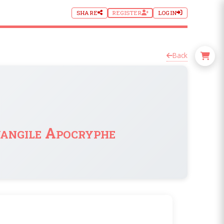
SHARE
REGISTER
LOGIN
Back
vangile Apocryphe