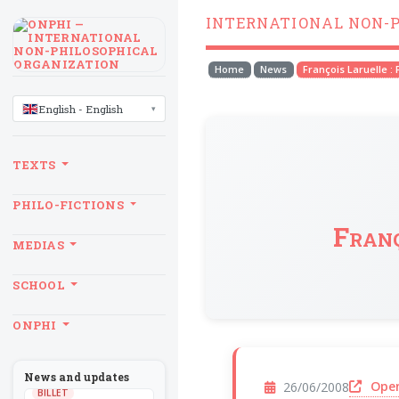
INTERNATIONAL NON-
Home
News
François Laruelle :
LANGUAGE
English - English
TEXTS
PHILO-FICTIONS
Franç
MEDIAS
SCHOOL
ONPHI
News and updates
Open
26/06/2008
BILLET