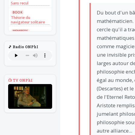
Sans recul
Du bout d'un bât
BOOK
Théorie du
mathématicien. M
navigateur solitaire
cercle qu'il a t
MEMBERS
L'Un au rien
mathématiques 
NEWS
comme magicienn
🎵 Radio ONPhI
Introduire
une invisible pr
l'hypothèse en
philosophie
larges autour de 
BILLET
philosophie encha
Voltaire aurait mis ça
au feu direct
égal au monde, 
📺 TV ONPhI
BILLET
(Descartes) et l
Sans recul
de l'Eternel Ret
BOOK
Aristote remplis
Théorie du
navigateur solitaire
jumelant philoso
MEMBERS
philosophie sous
L'Un au rien
autre alliance...
NEWS