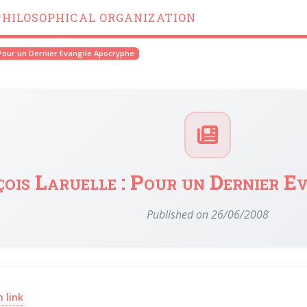
PHILOSOPHICAL ORGANIZATION
 Pour un Dernier Evangile Apocryphe
ois Laruelle : Pour un Dernier E
Published on 26/06/2008
(opens in a new window)
 link