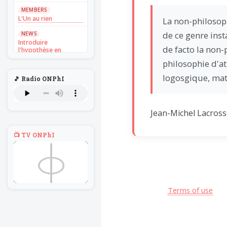
MEMBERS
L'Un au rien
La non-philosop
NEWS
de ce genre inst
Introduire
de facto la non-
l'hypothèse en
philosophie
philosophie d'at
BILLET
logosgique, mat
🎵 Radio ONPhI
Voltaire aurait mis ça
au feu direct
BILLET
Jean-Michel Lacrosse 
Sans recul
BOOK
📺 TV ONPhI
Théorie du
navigateur solitaire
MEMBERS
L'Un au rien
NEWS
Terms of use
Introduire
l'hypothèse en
philosophie
BILLET