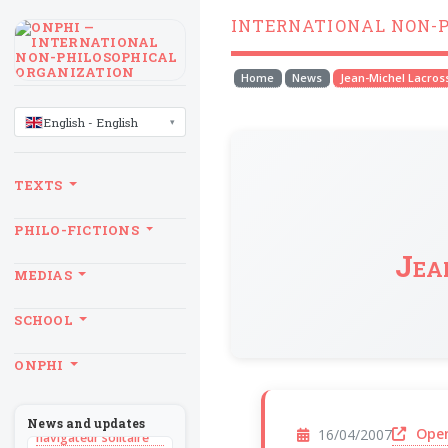
INTERNATIONAL NON-
Home
News
Jean-Michel Lacrosse
LANGUAGE
English - English
TEXTS
PHILO-FICTIONS
Jea
MEDIAS
SCHOOL
BILLET
ONPHI
Sans recul
BOOK
Théorie du
News and updates
Open
16/04/2007
navigateur solitaire