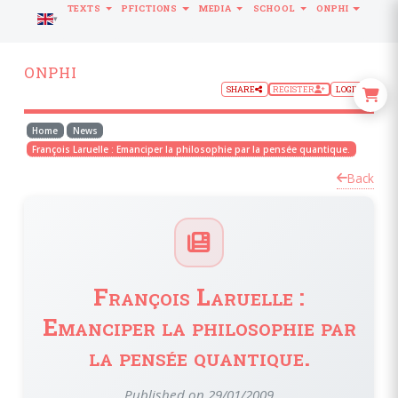
TEXTS
PFICTIONS
MEDIA
SCHOOL
ONPHI
LANGUAGE
ONPHI
SHARE
REGISTER
LOGIN
Home
News
François Laruelle : Emanciper la philosophie par la pensée quantique.
Back
François Laruelle :
Emanciper la philosophie par
la pensée quantique.
Published on 29/01/2009