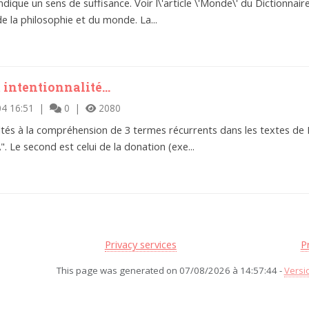
dique un sens de suffisance. Voir l\'article \'Monde\' du Dictionnai
e la philosophie et du monde. La...
intentionnalité...
04 16:51 |
0 |
2080
ultés à la compréhension de 3 termes récurrents dans les textes de L
. Le second est celui de la donation (exe...
Privacy services
P
This page was generated on 07/08/2026 à 14:57:44 -
Versi