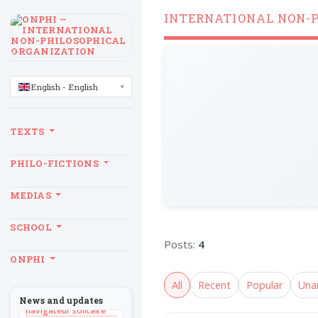
INTERNATIONAL NON-
LANGUAGE
English - English
TEXTS
PHILO-FICTIONS
MEDIAS
SCHOOL
Posts:
4
BILLET
ONPHI
Sans recul
All
Recent
Popular
Una
BOOK
Théorie du
News and updates
navigateur solitaire