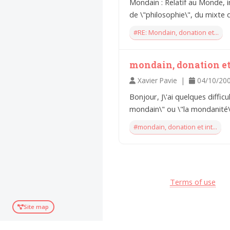
Mondain : Relatif au Monde, in
Voltaire aurait mis ça
au feu direct
de \"philosophie\", du mixte d
#RE: Mondain, donation et...
mondain, donation et 
Xavier Pavie |
04/10/20
Bonjour, J\'ai quelques diffic
mondain\" ou \"la mondanité\"
#mondain, donation et int...
Terms of use
Site map