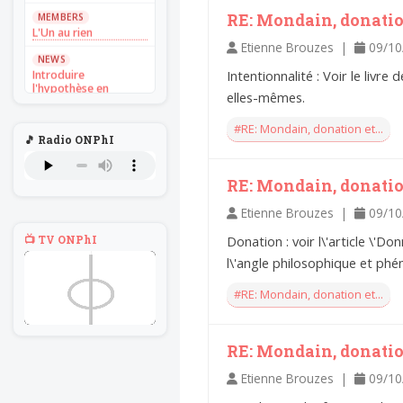
MEMBERS
RE: Mondain, donation
L'Un au rien
Etienne Brouzes |
09/10
NEWS
Introduire
Intentionnalité : Voir le liv
l'hypothèse en
elles-mêmes.
philosophie
BILLET
#RE: Mondain, donation et...
🎵 Radio ONPhI
Voltaire aurait mis ça
au feu direct
RE: Mondain, donation
BILLET
Sans recul
Etienne Brouzes |
09/10
BOOK
📺 TV ONPhI
Donation : voir l\'article \'D
Théorie du
navigateur solitaire
l\'angle philosophique et ph
MEMBERS
#RE: Mondain, donation et...
L'Un au rien
NEWS
Introduire
RE: Mondain, donation
l'hypothèse en
philosophie
Etienne Brouzes |
09/10
BILLET