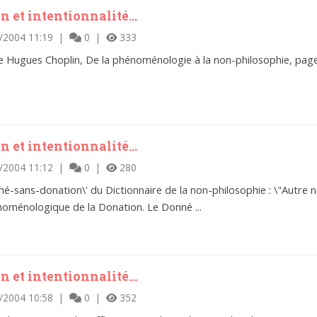
 et intentionnalité...
/2004 11:19 |
0 |
333
re de Hugues Choplin, De la phénoménologie à la non-philosophie, pa
 et intentionnalité...
/2004 11:12 |
0 |
280
onné-sans-donation\' du Dictionnaire de la non-philosophie : \"Autre
énoménologique de la Donation. Le Donné ...
 et intentionnalité...
/2004 10:58 |
0 |
352