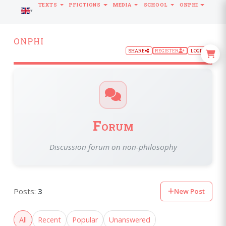
TEXTS
PFICTIONS
MEDIA
SCHOOL
ONPHI
LANGUAGE
ONPHI
SHARE
REGISTER
LOGIN
Forum
Discussion forum on non-philosophy
Posts:
3
New Post
All
Recent
Popular
Unanswered