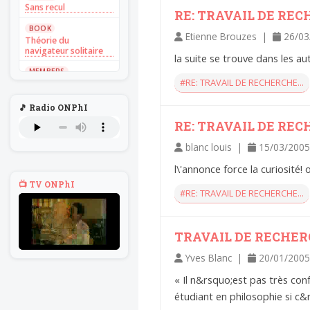
Sans recul
RE: TRAVAIL DE RECH
BOOK
Etienne Brouzes |
26/03
Théorie du
navigateur solitaire
la suite se trouve dans les 
MEMBERS
L'Un au rien
#RE: TRAVAIL DE RECHERCHE...
NEWS
🎵 Radio ONPhI
Introduire
RE: TRAVAIL DE RECH
l'hypothèse en
philosophie
blanc louis |
15/03/2005
BILLET
l\'annonce force la curiosité! 
Voltaire aurait mis ça
au feu direct
📺 TV ONPhI
#RE: TRAVAIL DE RECHERCHE...
BILLET
Sans recul
BOOK
TRAVAIL DE RECHERCH
Théorie du
navigateur solitaire
Yves Blanc |
20/01/2005
MEMBERS
« Il n&rsquo;est pas très con
L'Un au rien
étudiant en philosophie si c&
NEWS