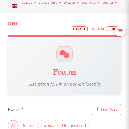
TEXTS
PFICTIONS
MEDIA
SCHOOL
ONPHI
LANGUAGE
ONPHI
SHARE
REGISTER
LOGIN
Forum
Discussion forum on non-philosophy
Posts:
1
New Post
All
Recent
Popular
Unanswered