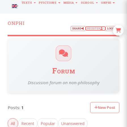
TEXTS
PFICTIONS
MEDIA
SCHOOL
ONPHI
LANGUAGE
ONPHI
SHARE
REGISTER
LOGIN
Forum
Discussion forum on non-philosophy
Posts:
1
New Post
All
Recent
Popular
Unanswered