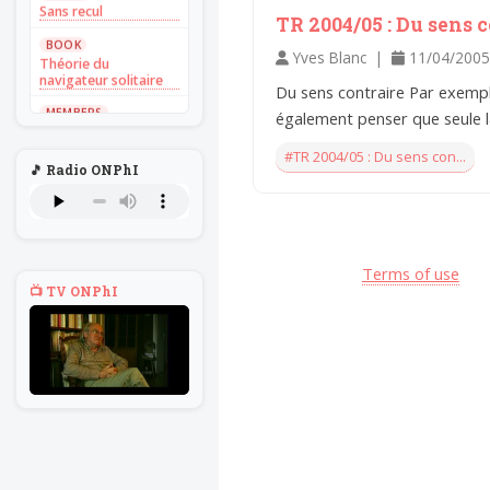
Sans recul
TR 2004/05 : Du sens 
BOOK
Yves Blanc |
11/04/2005
Théorie du
navigateur solitaire
Du sens contraire Par exempl
MEMBERS
également penser que seule l
L'Un au rien
#TR 2004/05 : Du sens con...
NEWS
🎵 Radio ONPhI
Introduire
l'hypothèse en
philosophie
BILLET
Voltaire aurait mis ça
Terms of use
au feu direct
📺 TV ONPhI
BILLET
Sans recul
BOOK
Théorie du
navigateur solitaire
MEMBERS
L'Un au rien
NEWS