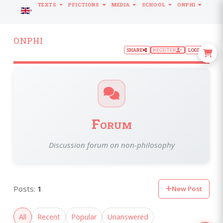
TEXTS
PFICTIONS
MEDIA
SCHOOL
ONPHI
LANGUAGE
ONPHI
SHARE
REGISTER
LOGIN
Forum
Discussion forum on non-philosophy
Posts:
1
New Post
All
Recent
Popular
Unanswered