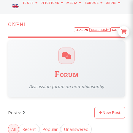
TEXTS
PFICTIONS
MEDIA
SCHOOL
ONPHI
LANGUAGE
ONPHI
SHARE
REGISTER
LOGIN
Forum
Discussion forum on non-philosophy
Posts:
2
New Post
All
Recent
Popular
Unanswered