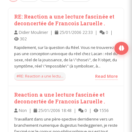
RE: Reaction a une lecture fascinée et
deconcertée de Francois Laruelle .
Didier Moulinier |
25/01/2006 22:33 |
0 |
302
Rapidement, sur la question du Réel. Vous ne trouverez
pas une conception univoque du réel chez Lacan : réel du
sexe, réel de la jouissance, de la \"chose\", de l\'objet, du
symptôme, réel \"impossible\" (à symboliser, à...
#RE: Reaction a une lectu...
Read More
Reaction a une lecture fascinée et
deconcertée de Francois Laruelle .
Non |
25/01/2006 18:48 |
0 |
1556
Travaillant dans une père-spective derridienne vers un
branchement numerique dugestus heideggerien, je reste
fasciné par le corpus non-philosophique qui est tout