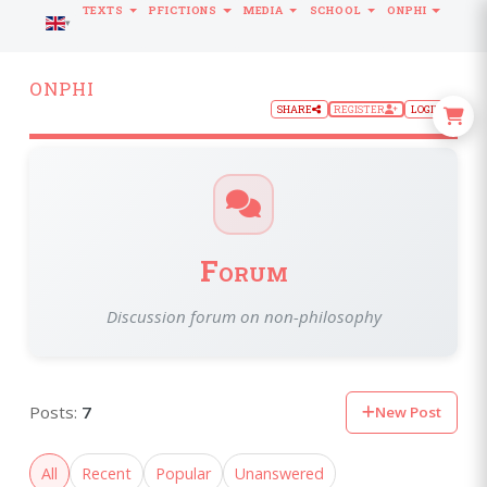
TEXTS
PFICTIONS
MEDIA
SCHOOL
ONPHI
LANGUAGE
ONPHI
SHARE
REGISTER
LOGIN
Forum
Discussion forum on non-philosophy
Posts:
7
New Post
All
Recent
Popular
Unanswered