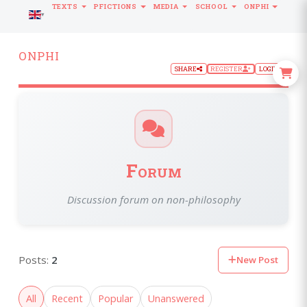
TEXTS
PFICTIONS
MEDIA
SCHOOL
ONPHI
LANGUAGE
ONPHI
SHARE
REGISTER
LOGIN
Forum
Discussion forum on non-philosophy
Posts:
2
New Post
All
Recent
Popular
Unanswered