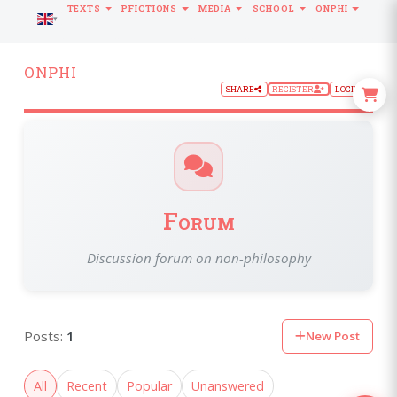
TEXTS
PFICTIONS
MEDIA
SCHOOL
ONPHI
LANGUAGE
ONPHI
SHARE
REGISTER
LOGIN
Forum
Discussion forum on non-philosophy
Posts:
1
New Post
All
Recent
Popular
Unanswered