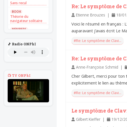
Sans recul
Re: Le symptôme de C
BOOK
Etienne Brouzes |
18/01
Théorie du
navigateur solitaire
Voici le résumé en français : 
MEMBERS
auparavant j’avais écrit Le Man
L'Un au rien
#Re: Le symptôme de Clavi...
NEWS
🎵 Radio ONPhI
Introduire
l'hypothèse en
philosophie
Re: Le symptôme de C
BILLET
Anne-Françoise Schmid |
Voltaire aurait mis ça
au feu direct
📺 TV ONPhI
Cher Gilbert, merci pour ton 
BILLET
explicitement le lien au thème 
Sans recul
#Re: Le symptôme de Clavi...
BOOK
Théorie du
navigateur solitaire
Le symptôme de Clav
MEMBERS
L'Un au rien
Gilbert Kieffer |
19/12/2
NEWS