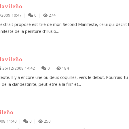
lavileño.
/2009 10:47 |
0 |
274
L’extrait proposé est tiré de mon Second Manifeste, celui qui décrit l
ifeste de la peinture d’Illusio...
lavileño.
26/12/2008 14:42 |
0 |
184
texte. Il y a encore une ou deux coquilles, vers le début. Pourrais-
de la clandestinité, peut-être à la fin? et...
ileño.
008 11:40 |
0 |
250