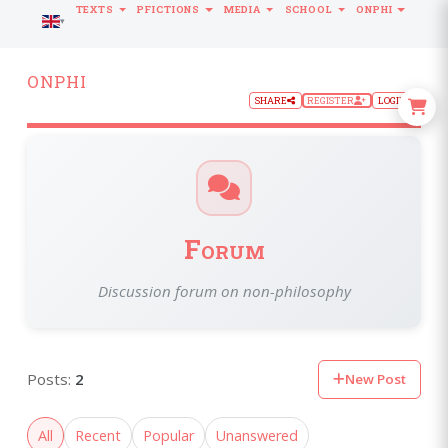
TEXTS
PFICTIONS
MEDIA
SCHOOL
ONPHI
LANGUAGE
ONPHI
SHARE
REGISTER
LOGIN
Forum
Discussion forum on non-philosophy
Posts:
2
New Post
All
Recent
Popular
Unanswered