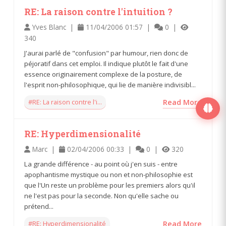
RE: La raison contre l'intuition ?
Yves Blanc |
11/04/2006 01:57 |
0 |
340
J'aurai parlé de "confusion" par humour, rien donc de
péjoratif dans cet emploi. Il indique plutôt le fait d'une
essence originairement complexe de la posture, de
l'esprit non-philosophique, qui lie de manière indivisibl...
#RE: La raison contre l'i...
Read More
RE: Hyperdimensionalité
Marc |
02/04/2006 00:33 |
0 |
320
La grande différence - au point où j'en suis - entre
apophantisme mystique ou non et non-philosophie est
que l'Un reste un problème pour les premiers alors qu'il
ne l'est pas pour la seconde. Non qu'elle sache ou
prétend...
#RE: Hyperdimensionalité
Read More