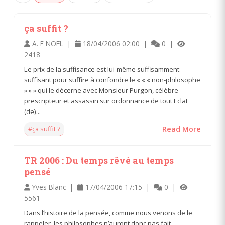
ça suffit ?
A. F NOËL |
18/04/2006 02:00 |
0 |
2418
Le prix de la suffisance est lui-même suffisamment
suffisant pour suffire à confondre le « « « non-philosophe
» » » qui le décerne avec Monsieur Purgon, célèbre
prescripteur et assassin sur ordonnance de tout Eclat
(de)...
#ça suffit ?
Read More
TR 2006 : Du temps rêvé au temps
pensé
Yves Blanc |
17/04/2006 17:15 |
0 |
5561
Dans l’histoire de la pensée, comme nous venons de le
rappeler, les philosophes n’auront donc pas fait