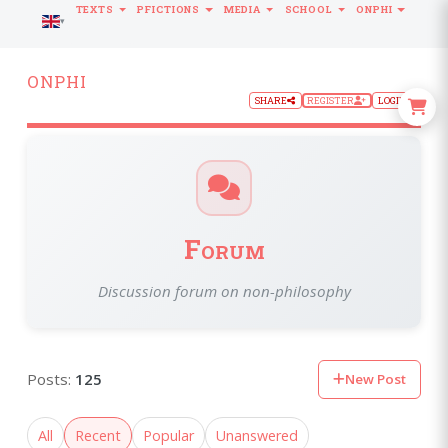
TEXTS
PFICTIONS
MEDIA
SCHOOL
ONPHI
LANGUAGE
ONPHI
SHARE
REGISTER
LOGIN
Forum
Discussion forum on non-philosophy
Posts:
125
New Post
All
Recent
Popular
Unanswered