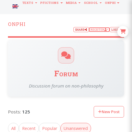
TEXTS
PFICTIONS
MEDIA
SCHOOL
ONPHI
LANGUAGE
ONPHI
SHARE
REGISTER
LOGIN
Forum
Discussion forum on non-philosophy
Posts:
125
New Post
All
Recent
Popular
Unanswered