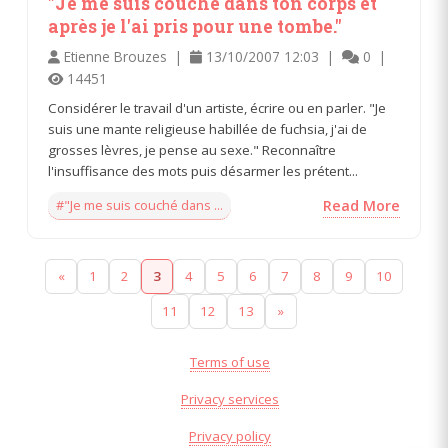
"Je me suis couché dans ton corps et
après je l'ai pris pour une tombe."
Etienne Brouzes |
13/10/2007 12:03 |
0 |
14451
Considérer le travail d'un artiste, écrire ou en parler. "Je
suis une mante religieuse habillée de fuchsia, j'ai de
grosses lèvres, je pense au sexe." Reconnaître
l'insuffisance des mots puis désarmer les prétent...
#"Je me suis couché dans ...
Read More
«
1
2
3
4
5
6
7
8
9
10
11
12
13
»
Terms of use
Privacy services
Privacy policy