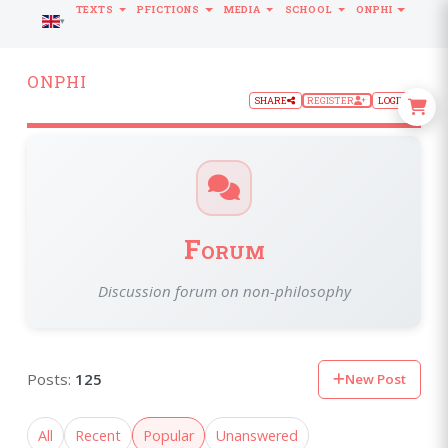
TEXTS
PFICTIONS
MEDIA
SCHOOL
ONPHI
LANGUAGE
ONPHI
SHARE
REGISTER
LOGIN
Forum
Discussion forum on non-philosophy
Posts:
125
New Post
All
Recent
Popular
Unanswered