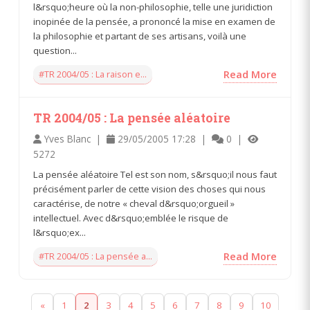
l&rsquo;heure où la non-philosophie, telle une juridiction
inopinée de la pensée, a prononcé la mise en examen de
la philosophie et partant de ses artisans, voilà une
question...
#TR 2004/05 : La raison e...
Read More
TR 2004/05 : La pensée aléatoire
Yves Blanc |
29/05/2005 17:28 |
0 |
5272
La pensée aléatoire Tel est son nom, s&rsquo;il nous faut
précisément parler de cette vision des choses qui nous
caractérise, de notre « cheval d&rsquo;orgueil »
intellectuel. Avec d&rsquo;emblée le risque de
l&rsquo;ex...
#TR 2004/05 : La pensée a...
Read More
«
1
2
3
4
5
6
7
8
9
10