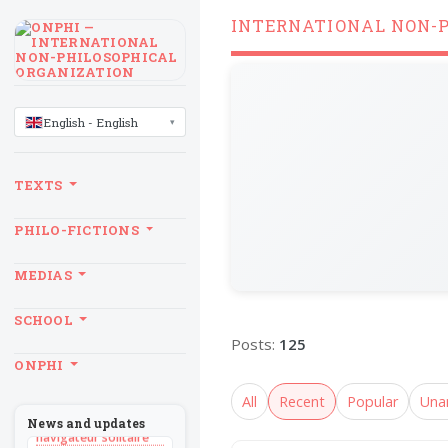
INTERNATIONAL NON-
LANGUAGE
English - English
TEXTS
PHILO-FICTIONS
MEDIAS
SCHOOL
Posts:
125
BILLET
ONPHI
Sans recul
All
Recent
Popular
Una
BOOK
Théorie du
News and updates
navigateur solitaire