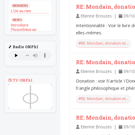
MEMBERS
RE: Mondain, donation
L'Un au rien
Etienne Brouzes |
09/10
NEWS
Introduire
Intentionnalité : Voir le liv
l'hypothèse en
elles-mêmes.
philosophie
BILLET
#RE: Mondain, donation et...
🎵 Radio ONPhI
Voltaire aurait mis ça
au feu direct
RE: Mondain, donation
BILLET
Sans recul
Etienne Brouzes |
09/10
BOOK
📺 TV ONPhI
Donation : voir l\'article \'D
Théorie du
navigateur solitaire
l\'angle philosophique et ph
MEMBERS
#RE: Mondain, donation et...
L'Un au rien
NEWS
Introduire
RE: Mondain, donation
l'hypothèse en
philosophie
Etienne Brouzes |
09/10
BILLET