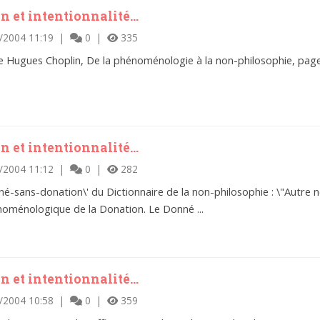
 et intentionnalité...
/2004 11:19 |
0 |
335
re de Hugues Choplin, De la phénoménologie à la non-philosophie, pa
 et intentionnalité...
/2004 11:12 |
0 |
282
onné-sans-donation\' du Dictionnaire de la non-philosophie : \"Autre
énoménologique de la Donation. Le Donné ...
 et intentionnalité...
/2004 10:58 |
0 |
359