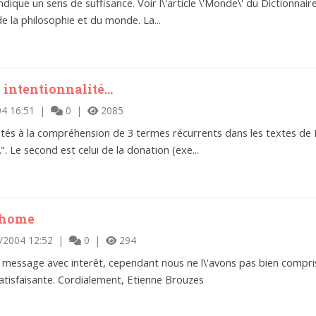
dique un sens de suffisance. Voir l\'article \'Monde\' du Dictionnai
e la philosophie et du monde. La...
intentionnalité...
04 16:51 |
0 |
2085
ultés à la compréhension de 3 termes récurrents dans les textes de L
. Le second est celui de la donation (exe...
thome
/2004 12:52 |
0 |
294
 message avec interêt, cependant nous ne l\'avons pas bien compri
tisfaisante. Cordialement, Etienne Brouzes