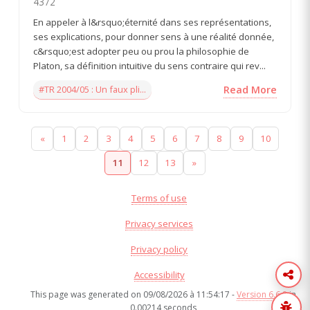
4372
En appeler à l&rsquo;éternité dans ses représentations,
ses explications, pour donner sens à une réalité donnée,
c&rsquo;est adopter peu ou prou la philosophie de
Platon, sa définition intuitive du sens contraire qui rev...
#TR 2004/05 : Un faux pli...
Read More
«
1
2
3
4
5
6
7
8
9
10
11
12
13
»
Terms of use
Privacy services
Privacy policy
Accessibility
This page was generated on 09/08/2026 à 11:54:17 -
Version 6.6.8
in
0.00214 seconds