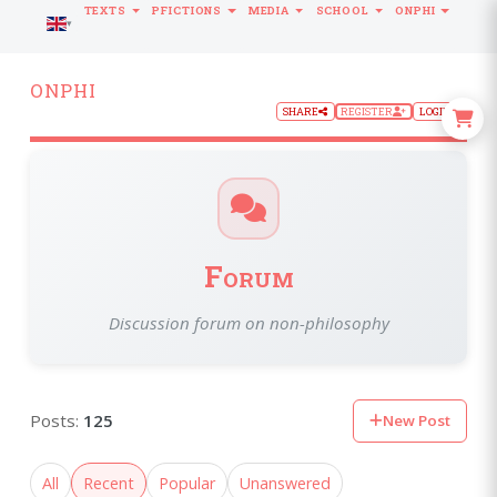
TEXTS
PFICTIONS
MEDIA
SCHOOL
ONPHI
LANGUAGE
ONPHI
SHARE
REGISTER
LOGIN
Forum
Discussion forum on non-philosophy
Posts:
125
New Post
All
Recent
Popular
Unanswered