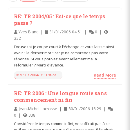
RE: TR 2004/05 : Est-ce que le temps
passe ?
Yves Blanc |
31/01/2006 04:51 |
0 |
332
Excusez si je coupe court à l'échange et vous laisse ainsi
avoir " le dernier mot " car je ne comprends pas votre
réponse. Si vous pouvez éventuellement me la
reformuler ? Merci d'avance.
#RE: TR 2004/05 : Est-ce ...
Read More
RE: TR 2006 : Une longue route sans
commencement ni fin
Jean-Michel Lacrosse |
30/01/2006 16:29 |
0 |
338
Considérer le temps comme infini, ne suffirait pas à ce
qu’il ne « passe pas », pour qu’il ne passe pas, il faudrait