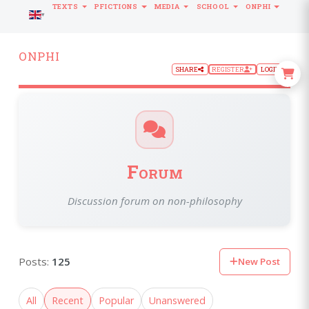
TEXTS
PFICTIONS
MEDIA
SCHOOL
ONPHI
LANGUAGE
ONPHI
SHARE
REGISTER
LOGIN
Forum
Discussion forum on non-philosophy
Posts:
125
New Post
All
Recent
Popular
Unanswered