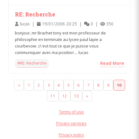
RE: Recherche
lucas |
19/01/2006 20:25 |
0 |
350
bonjour, mr Brachet tony est mon professeur de
philosophie en terminale au lycee paul lapie a
courbevoie. c\'est tout ce que je puisse vous
communiquer avec ma position ... lucas
#RE: Recherche
Read More
«
1
2
3
4
5
6
7
8
9
10
11
12
13
»
Terms of use
Privacy services
Privacy policy