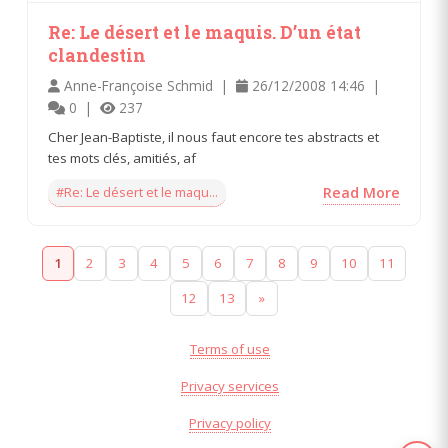
Re: Le désert et le maquis. D’un état
clandestin
Anne-Françoise Schmid |
26/12/2008 14:46 |
0 |
237
Cher Jean-Baptiste, il nous faut encore tes abstracts et
tes mots clés, amitiés, af
#Re: Le désert et le maqu...
Read More
1
2
3
4
5
6
7
8
9
10
11
12
13
»
Terms of use
Privacy services
Privacy policy