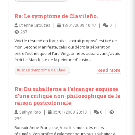
Re: Le symptôme de Clavileño.
Etienne Brouzes |
18/01/2009 10:47 |
0 |
267
Voici le résumé en français : L’extrait proposé est tiré de
mon Second Manifeste, celui qui décrit la séparation
entre l’esthétique et l’art. Vingt années auparavant j’avais
écrit Le Manifeste de la peinture d’Illusio...
#Re: Le symptôme de Clavi...
Read More
Re: Du subalterne à l’étranger esquisse
d’une critique non-philosophique de la
raison postcoloniale
Sathya Rao |
05/01/2009 23:13 |
0 |
259
Bonsoir Anne-Françoise, Voici les mots-clés et les
résumés J\'en profite également pour vous souhaiter à