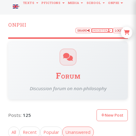
TEXTS
PFICTIONS
MEDIA
SCHOOL
ONPHI
LANGUAGE
ONPHI
SHARE
REGISTER
LOGIN
Forum
Discussion forum on non-philosophy
Posts:
125
New Post
All
Recent
Popular
Unanswered